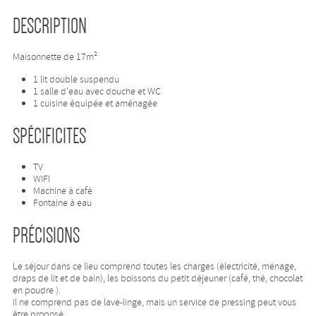
DESCRIPTION
Maisonnette de 17m²
1 lit double suspendu
1 salle d'eau avec douche et WC
1 cuisine équipée et aménagée
SPÉCIFICITES
TV
WIFI
Machine à café
Fontaine à eau
PRÉCISIONS
Le séjour dans ce lieu comprend toutes les charges (électricité, ménage,
draps de lit et de bain), les boissons du petit déjeuner (café, thé, chocolat
en poudre ).
Il ne comprend pas de lave-linge, mais un service de pressing peut vous
être proposé.